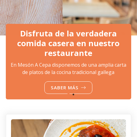
Disfruta de la verdadera
comida casera en nuestro
restaurante
En Mesón A Cepa disponemos de una amplia carta
de platos de la cocina tradicional gallega
SABER MÁS